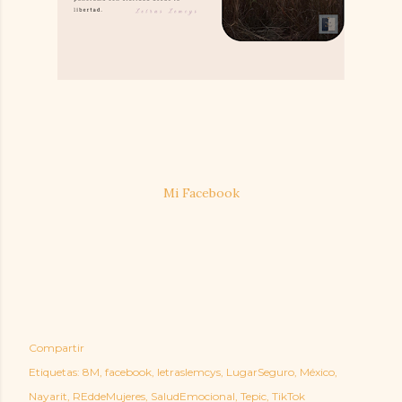
Mi Facebook
Compartir
Etiquetas:
8M
facebook
letraslemcys
LugarSeguro
México
Nayarit
REddeMujeres
SaludEmocional
Tepic
TikTok