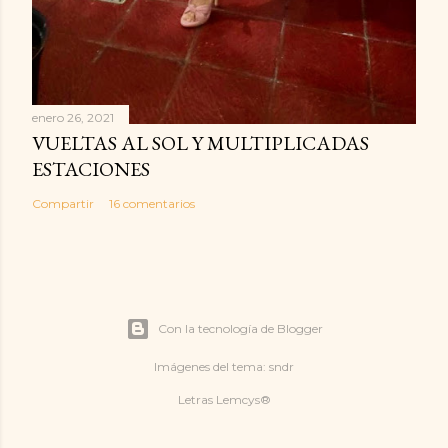
enero 26, 2021
VUELTAS AL SOL Y MULTIPLICADAS
ESTACIONES
Compartir
16 comentarios
Con la tecnología de Blogger
Imágenes del tema:
sndr
Letras Lemcys®