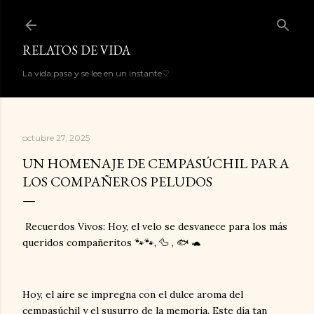
Ir al contenido principal
RELATOS DE VIDA
La vida pasa y se lee en un instante♡
octubre 27, 2025
UN HOMENAJE DE CEMPASÚCHIL PARA
LOS COMPAÑEROS PELUDOS
Recuerdos Vivos: Hoy, el velo se desvanece para los más
queridos compañeritos 🐾🐾, 🦆 , 🐟 🐢
Hoy, el aire se impregna con el dulce aroma del
cempasúchil y el susurro de la memoria. Este día tan