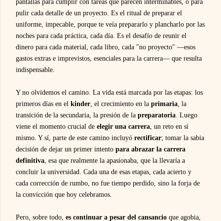
pantallas para cumplir con tareas que parecen interminables, o para
pulir cada detalle de un proyecto. Es el ritual de preparar el
uniforme, impecable, porque te veía prepararlo y plancharlo por las
noches para cada práctica, cada día. Es el desafío de reunir el
dinero para cada material, cada libro, cada "no proyecto" —esos
gastos extras e imprevistos, esenciales para la carrera— que resulta
indispensable.
Y no olvidemos el camino. La vida está marcada por las etapas: los
primeros días en el
kinder
, el crecimiento en la
primaria
, la
transición de la secundaria, la presión de la
preparatoria
. Luego
viene el momento crucial de
elegir una carrera
, un reto en sí
mismo. Y sí, parte de este camino incluyó
rectificar
; tomar la sabia
decisión de dejar un primer intento
para abrazar la carrera
definitiva
, esa que realmente la apasionaba, que la llevaría a
concluir la universidad. Cada una de esas etapas, cada acierto y
cada corrección de rumbo, no fue tiempo perdido, sino la forja de
la convicción que hoy celebramos.
Pero, sobre todo,
es continuar a pesar del cansancio
que agobia,