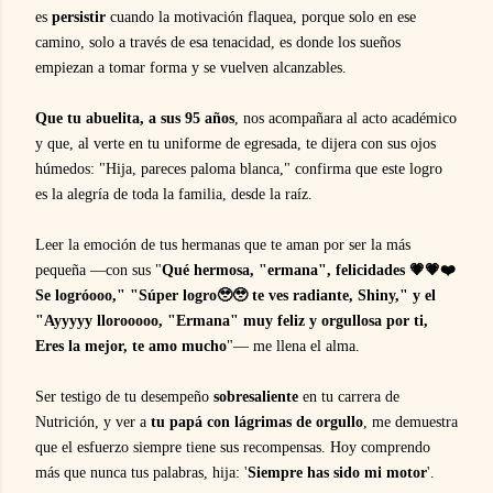
es
persistir
cuando la motivación flaquea, porque solo en ese
camino, solo a través de esa tenacidad, es donde los sueños
empiezan a tomar forma y se vuelven alcanzables.
Que tu abuelita, a sus 95 años
, nos acompañara al acto académico
y que, al verte en tu uniforme de egresada, te dijera con sus ojos
húmedos: "Hija, pareces paloma blanca," confirma que este logro
es la alegría de toda la familia, desde la raíz.
Leer la emoción de tus hermanas que te aman por ser la más
pequeña —con sus "
Qué hermosa, "ermana", felicidades 💗💗❤️
Se logróooo," "Súper logro🥹🥹 te ves radiante, Shiny," y el
"Ayyyyy llorooooo, "Ermana" muy feliz y orgullosa por ti,
Eres la mejor, te amo mucho
"— me llena el alma.
Ser testigo de tu desempeño
sobresaliente
en tu carrera de
Nutrición, y ver a
tu papá con lágrimas de orgullo
, me demuestra
que el esfuerzo siempre tiene sus recompensas. Hoy comprendo
más que nunca tus palabras, hija: '
Siempre has sido mi motor
'.