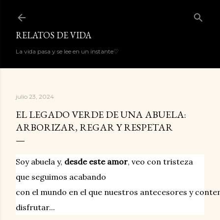
Ir al contenido principal
RELATOS DE VIDA
La vida pasa y se lee en un instante♡
julio 23, 2024
EL LEGADO VERDE DE UNA ABUELA:
ARBORIZAR, REGAR Y RESPETAR
Soy abuela y,
desde este amor
, veo con tristeza
que seguimos acabando
con el mundo en el que nuestros antecesores y cont
disfrutar... 