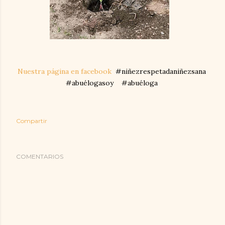
Nuestra página en facebook
#niñezrespetadaniñezsana
#abuélogasoy #abuéloga
Compartir
COMENTARIOS