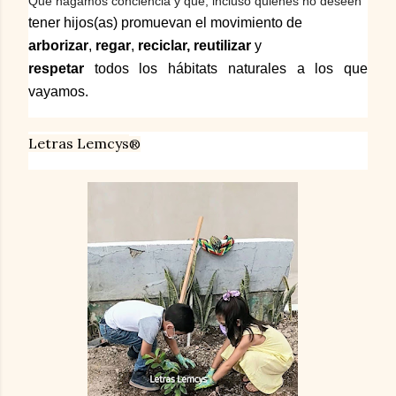
Que hagamos conciencia y que, incluso quienes no deseen
tener hijos(as) promuevan el movimiento
de
arborizar
,
regar
,
reciclar, reutilizar
y
respetar
todos los hábitats naturales a los que
vayamos.
Letras Lemcys
®️