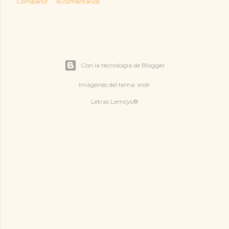
Compartir
16 comentarios
Con la tecnología de Blogger
Imágenes del tema:
sndr
Letras Lemcys®