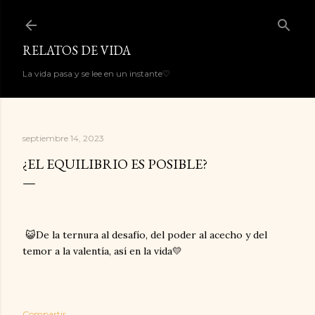
Ir al contenido principal
RELATOS DE VIDA
La vida pasa y se lee en un instante♡
septiembre 14, 2023
¿EL EQUILIBRIO ES POSIBLE?
😺De la ternura al desafío, del poder al acecho y del
temor a la valentía, así en la vida💛
Compartir