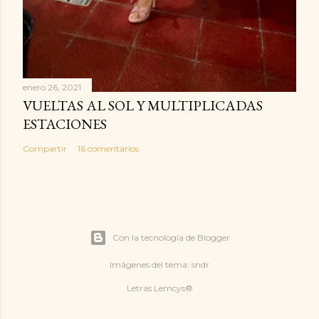
enero 26, 2021
VUELTAS AL SOL Y MULTIPLICADAS
ESTACIONES
Compartir
16 comentarios
Con la tecnología de Blogger
Imágenes del tema:
sndr
Letras Lemcys®