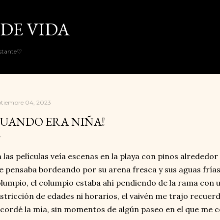
Ir al contenido principal
DE VIDA
nstante♡
ptiembre 04, 2023
UANDO ERA NIÑA❕
 las películas veía escenas en la playa con pinos alrededor 
 pensaba bordeando por su arena fresca y sus aguas frías,
lumpio, el columpio estaba ahí pendiendo de la rama con un
stricción de edades ni horarios, el vaivén me trajo recuer
cordé la mía, sin momentos de algún paseo en el que me 