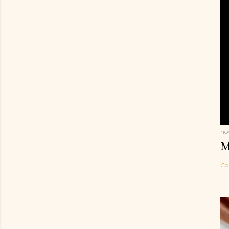
no
M
Co