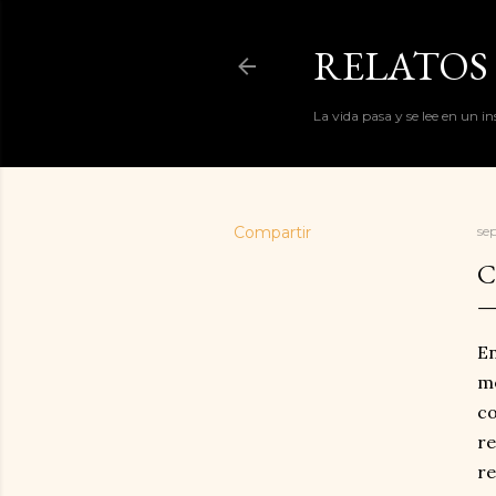
RELATOS 
La vida pasa y se lee en un i
Compartir
se
C
En
me
co
re
re