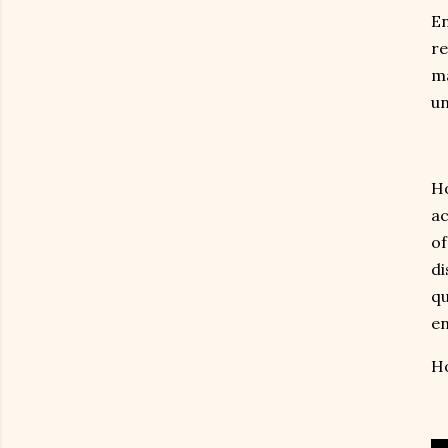
En
re
ma
un
Ho
ac
of
di
qu
en
Ho