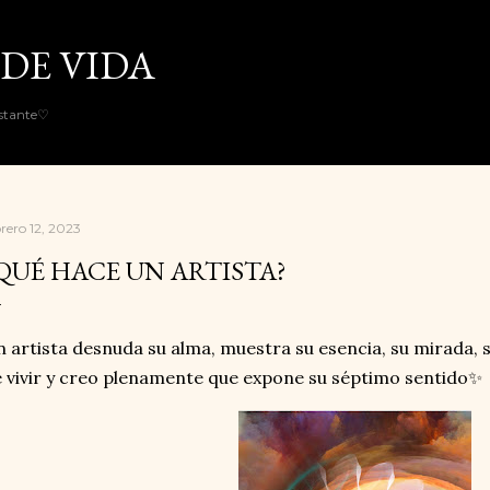
Ir al contenido principal
DE VIDA
nstante♡
brero 12, 2023
QUÉ HACE UN ARTISTA?
 artista desnuda su alma, muestra su esencia, su mirada, s
 vivir y creo plenamente que expone su séptimo sentido✨