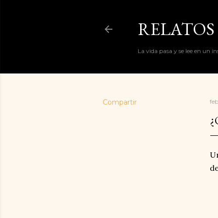
RELATOS 
La vida pasa y se lee en un i
Compartir
fe
¿
Un
de