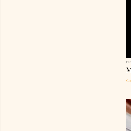
no
M
Co