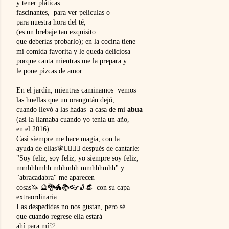
y tener pláticas 
fascinantes,  para ver películas o  
para nuestra hora del té, 
(es un brebaje tan exquisito 
que deberías probarlo); en la cocina tiene 
mi comida favorita y le queda deliciosa 
porque canta mientras me la prepara y 
le pone pizcas de amor. 
En el jardín, mientras caminamos  vemos 
las huellas que un orangután dejó, 
cuando llevó a las hadas  a casa de mi 
abua
(así la llamaba cuando yo tenía un año, 
en el 2016) 
Casi siempre me hace magia, con la 
ayuda de ellas🧚🧚‍♀️🧚‍♂️ después de cantarle:  
"Soy feliz, soy feliz, yo siempre soy feliz, 
mmhhhmhh mhhmhh mmhhhmhh" y 
"abracadabra" me aparecen 
cosas🦄 🔮🐉🐲📚👓🧦👒  con su capa 
extraordinaria.
Las despedidas no nos gustan, pero sé 
que cuando regrese ella estará 
ahí para mí♡  