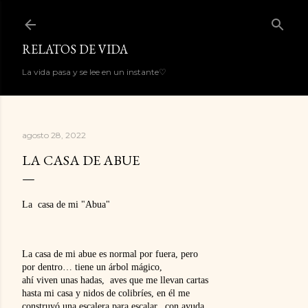
Ir al contenido principal
RELATOS DE VIDA
La vida pasa y se lee en un instante♡
agosto 28, 2022
LA CASA DE ABUE
La  casa de mi "Abua"
La casa de mi abue es normal por fuera, pero 
por dentro… 
tiene un árbol mágico, 
ahí viven unas hadas,  aves que me llevan cartas 
hasta 
mi casa y nidos de colibríes, 
en él me 
construyó una 
escalera para escalar,  con ayuda 