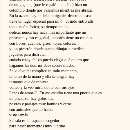
de un gigante, 
(que le regaló una tabla) hizo un 
columpio donde 
nos paseamos mientras me abraza.  
En la azotea hay un león amigable; dentro de casa 
tiene un lugar especial para mí♡  
cuando entro allí 
todo  es fantástico, su tiempo me lo 
dedica, 
nunca hay nada más 
importante que mi 
presencia y eso es genial, 
también tiene un estudio 
con libros, 
cuentos, gises, hojas, colores… 
y  un pizarrón donde puedo dibujar o escribir, 
juguetes para disfrutar, 
cuándo estoy ahí yo puedo elegir qué quiero que
hagamos las dos, 
mi abue sonríe mucho.   
Se vuelve mi cómplice en todo momento, 
la tomo de la mano y ella se alegra, hay 
instantes que de repente 
volteo y la veo 
mirándome con sus ojos 
llenos de amor♡  
En ese estudio tiene una puerta que es 
un pasadizo, hay golosinas, 
postres y paisajes 
muy bonitos y otros 
con animales que no había 
visto jamás.  
Su sala es un espacio acogedor 
para pasar momentos muy juntitas 