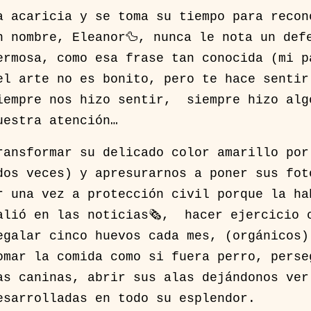
a acaricia y se toma su tiempo para recon
n nombre, Eleanor🦆, nunca le nota un def
ermosa, como esa frase tan conocida (mi p
el arte no es bonito, pero te hace senti
iempre nos hizo sentir, siempre hizo alg
uestra atención…
ransformar su delicado color amarillo po
dos veces) y apresurarnos a poner sus fot
r una vez a protección civil porque la ha
alió en las noticias🗞, hacer ejercicio 
egalar cinco huevos cada mes, (orgánicos
omar la comida como si fuera perro, perse
as caninas, abrir sus alas dejándonos ver
esarrolladas en todo su esplendor.