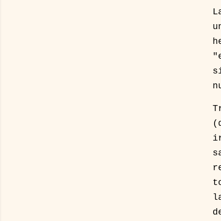
L
u
h
"
s
n
T
(
i
s
r
t
l
d