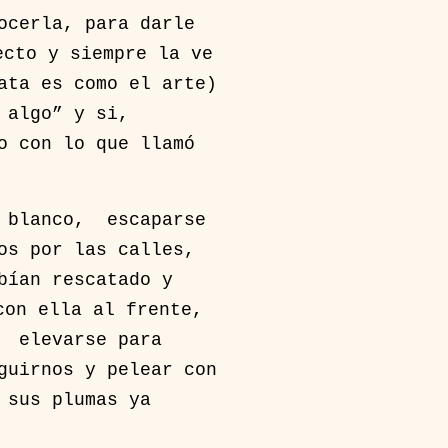
ocerla, para darle
ecto y siempre la ve
ata es como el arte)
r algo” y si,
o con lo que llamó
r blanco, escaparse
os por las calles,
bían rescatado y
con ella al frente,
) elevarse para
guirnos y pelear con
 sus plumas ya