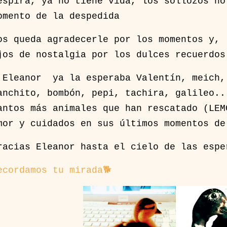
espira, ya no tiene vida, los sollozos no
omento de la despedida
os queda agradecerle por los momentos y,
jos de nostalgia por los dulces recuerdo
 Eleanor ya la esperaba Valentín, meich
anchito, bombón, pepi, tachira, galileo..
antos más animales que han rescatado (LE
mor y cuidados en sus últimos momentos de
racias Eleanor hasta el cielo de las esp
ecordamos tu mirada🐕