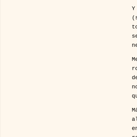
Y
(
t
s
n
M
r
d
n
q
M
a
e