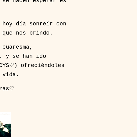
 se hacen esperar es
 hoy día sonreír con
s que nos brindo.
, cuaresma,
. y se han ido
MCYS♡) ofreciéndoles
 vida.
eras♡