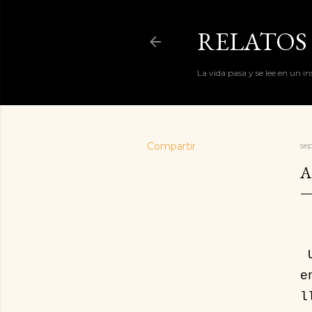
RELATOS 
La vida pasa y se lee en un i
Compartir
se
A
U
e
l