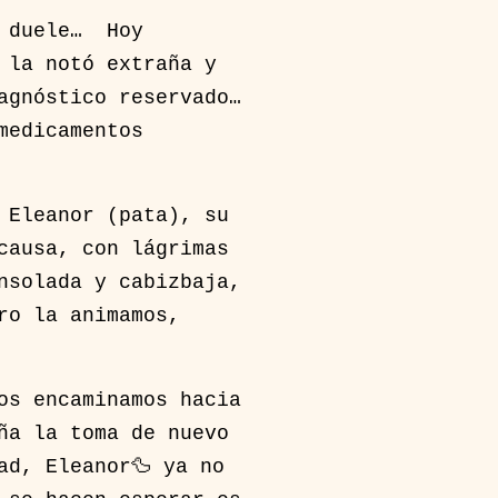
s duele… Hoy
 la notó extraña y
agnóstico reservado…
medicamentos
 Eleanor (pata), su
causa, con lágrimas
nsolada y cabizbaja,
ro la animamos,
os encaminamos hacia
ña la toma de nuevo
ad, Eleanor🦆 ya no