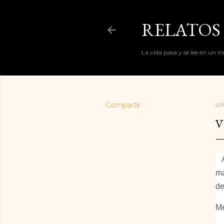
RELATOS 
La vida pasa y se lee en un i
Compartir
jul
V
  
ma
de
Me