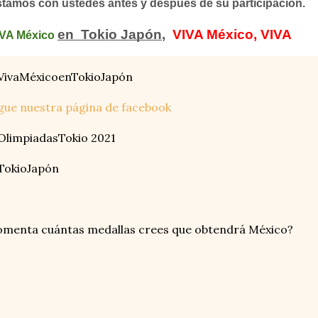
tamos con ustedes antes y después de su participación.
en  Tokio Japón
,  
VIVA México, VIVA
IVA México
VivaMéxicoenTokioJapón
gue nuestra página de facebook
OlimpiadasTokio 2021
TokioJapón
menta cuántas medallas crees que obtendrá México?