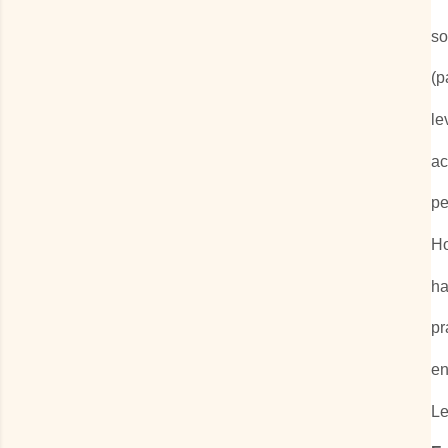
so
(p
le
ac
pe
Ho
ha
pr
en
Le