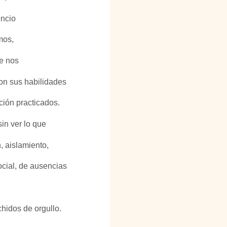
encio 
mos,  
e nos 
n sus habilidades 
ión practicados. 
n ver lo que 
 aislamiento,  
ocial, de ausencias 
hidos de orgullo.