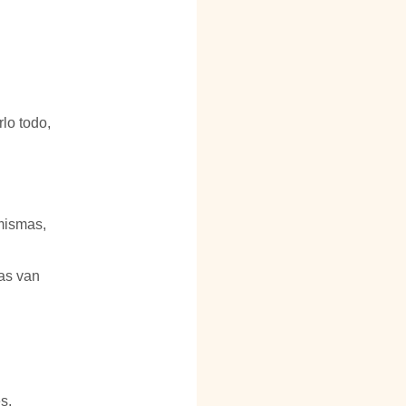
lo todo,  
 
mismas, 
as van 
s, 