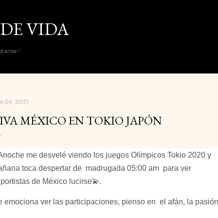
Ir al contenido principal
DE VIDA
nstante♡
io 24, 2021
IVA MÉXICO EN TOKIO JAPÓN
 Anoche me desvelé viendo los juegos Olímpicos Tokio 2020 y 
ñana toca despertar de  madrugada 05:00 am  para ver 
portistas de México lucirse💫.
 emociona ver las participaciones, pienso en  el afán, la pasión