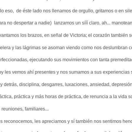
lo eso,  de éste lado nos llenamos de orgullo, gritamos o en sil
ara no despertar a nadie)  lanzamos un sííí claro, ah... manotea
vantamos los brazos, en señal de Victoria; el corazón también s
elera y las lágrimas se asoman viendo como nos deslumbran co
rfeccionadas, ejecutando sus movimientos con tanta premeditac
y les vemos ahí presentes y nos sumamos a sus experiencias si
y detrás, disciplina, desgarres, luxaciones, ansiedad, depresión,
áctica, práctica y más horas de práctica, de renuncia a la vida s
 reuniones, familiares... 
s reconocemos, les apreciamos y sí también nos sentimos henc