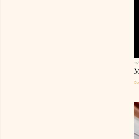
no
M
Co