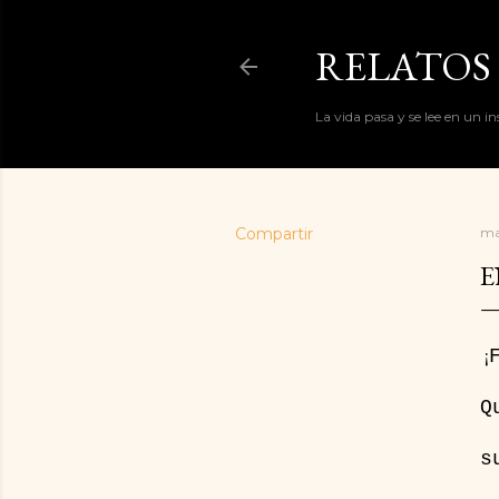
RELATOS 
La vida pasa y se lee en un i
Compartir
ma
E
¡
Q
s