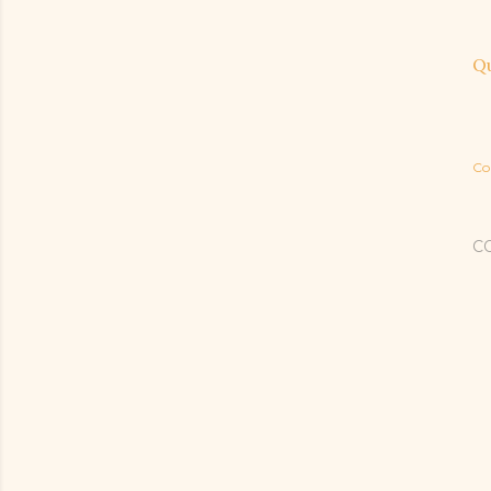
Qu
Co
C