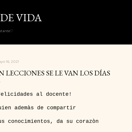
Ir al contenido principal
DE VIDA
nstante♡
yo 16, 2021
N LECCIONES SE LE VAN LOS DÍAS
Felicidades al docente!
uien ademàs de compartir
us conocimientos, da su corazòn