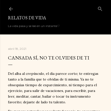
Ir al contenido principal
RELATOS DE VIDA
La vida pasa y se lee en un instante♡
abril 18, 2021
CANSADA SÍ, NO TE OLVIDES DE TI
Del alba al crepúsculo, el día parece corto; te entregas
tanto a la familia que te olvidas de ti misma. Ya no te
obsequias tiempo de esparcimiento, ni tiempo para el
ejercicio, para salir de vacaciones, para escribir, para
leer, meditar, cantar, bailar o tocar tu instrumento
favorito; dejaste de lado tu talento.