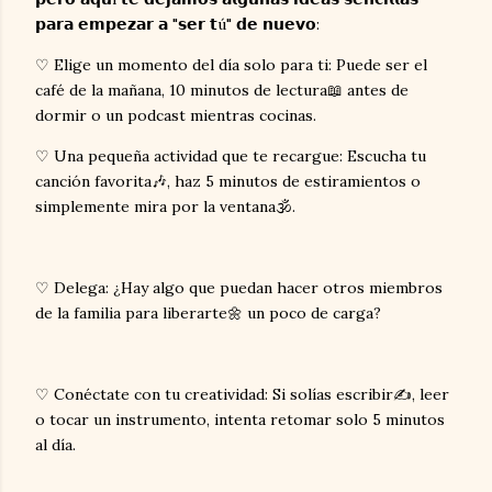
𝗽𝗮𝗿𝗮 𝗲𝗺𝗽𝗲𝘇𝗮𝗿 𝗮 "𝘀𝗲𝗿 𝘁ú" 𝗱𝗲 𝗻𝘂𝗲𝘃𝗼:
♡ Elige un momento del día solo para ti: Puede ser el
café de la mañana, 10 minutos de lectura📖 antes de
dormir o un podcast mientras cocinas.
♡ Una pequeña actividad que te recargue: Escucha tu
canción favorita🎶, haz 5 minutos de estiramientos o
simplemente mira por la ventana🕉.
♡ Delega: ¿Hay algo que puedan hacer otros miembros
de la familia para liberarte🌼 un poco de carga?
♡ Conéctate con tu creatividad: Si solías escribir✍, leer
o tocar un instrumento, intenta retomar solo 5 minutos
al día.