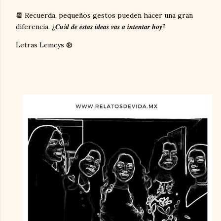
📆 Recuerda, pequeños gestos pueden hacer una gran
diferencia. ¿𝑪𝒖á𝒍 𝒅𝒆 𝒆𝒔𝒕𝒂𝒔 𝒊𝒅𝒆𝒂𝒔 𝒗𝒂𝒔 𝒂 𝒊𝒏𝒕𝒆𝒏𝒕𝒂𝒓 𝒉𝒐𝒚?
Letras Lemcys ®️