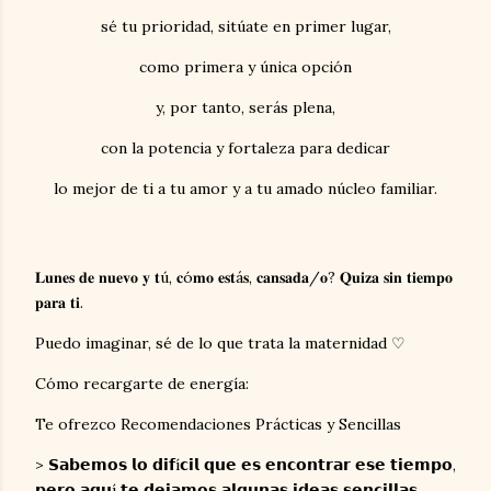
sé tu prioridad, sitúate en primer lugar,
como primera y única opción
y, por tanto, serás plena,
con la potencia y fortaleza para dedicar
lo mejor de ti a tu amor y a tu amado núcleo familiar.
𝐋𝐮𝐧𝐞𝐬 𝐝𝐞 𝐧𝐮𝐞𝐯𝐨 𝐲 𝐭ú, 𝐜ó𝐦𝐨 𝐞𝐬𝐭á𝐬, 𝐜𝐚𝐧𝐬𝐚𝐝𝐚/𝐨? 𝐐𝐮𝐢𝐳𝐚 𝐬𝐢𝐧 𝐭𝐢𝐞𝐦𝐩𝐨
𝐩𝐚𝐫𝐚 𝐭𝐢.
Puedo imaginar, sé de lo que trata la maternidad ♡
Cómo recargarte de energía:
Te ofrezco Recomendaciones Prácticas y Sencillas
> 𝗦𝗮𝗯𝗲𝗺𝗼𝘀 𝗹𝗼 𝗱𝗶𝗳í𝗰𝗶𝗹 𝗾𝘂𝗲 𝗲𝘀 𝗲𝗻𝗰𝗼𝗻𝘁𝗿𝗮𝗿 𝗲𝘀𝗲 𝘁𝗶𝗲𝗺𝗽𝗼,
𝗽𝗲𝗿𝗼 𝗮𝗾𝘂í 𝘁𝗲 𝗱𝗲𝗷𝗮𝗺𝗼𝘀 𝗮𝗹𝗴𝘂𝗻𝗮𝘀 𝗶𝗱𝗲𝗮𝘀 𝘀𝗲𝗻𝗰𝗶𝗹𝗹𝗮𝘀