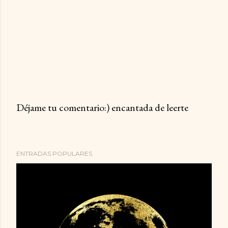
Déjame tu comentario:) encantada de leerte
P
u
b
ENTRADAS POPULARES
l
i
c
a
r
u