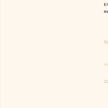
E
m
Sí
Co
C