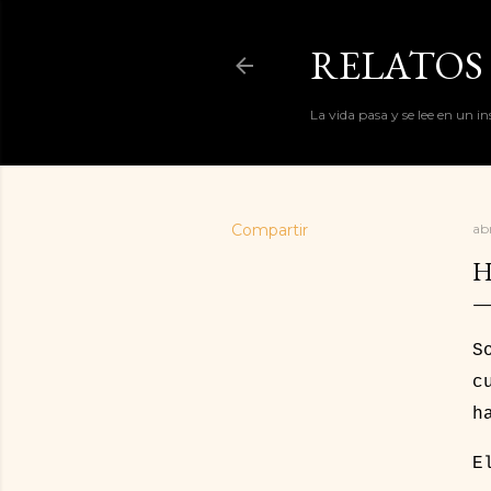
RELATOS 
La vida pasa y se lee en un i
Compartir
abr
H
S
c
h
E