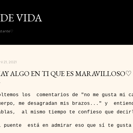
Ir al contenido principal
DE VIDA
nstante♡
il 21, 2021
AY ALGO EN TI QUE ES MARAVILLOSO♡
oltemos los comentarios de "no me gusta mi c
uerpo, me desagradan mis brazos..." y entien
ablas, al mismo tiempo te confieso que decir
l puente está en admirar eso que sí te gusta