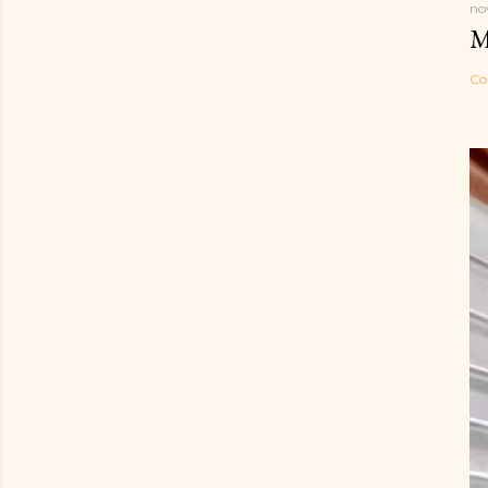
no
M
Co