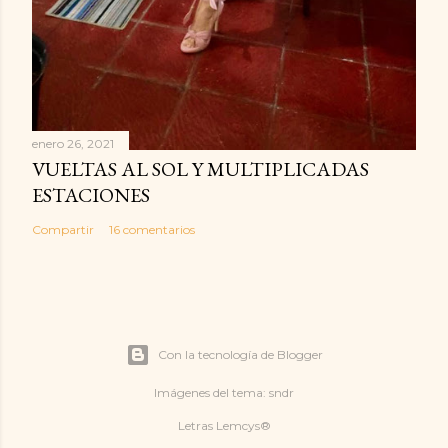
enero 26, 2021
VUELTAS AL SOL Y MULTIPLICADAS
ESTACIONES
Compartir
16 comentarios
Con la tecnología de Blogger
Imágenes del tema:
sndr
Letras Lemcys®