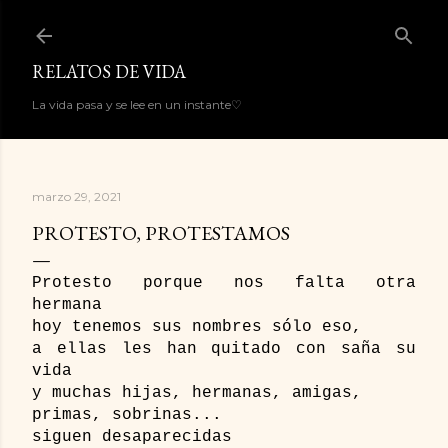
Ir al contenido principal
RELATOS DE VIDA
La vida pasa y se lee en un instante♡
marzo 29, 2021
PROTESTO, PROTESTAMOS
Protesto porque nos falta otra 
hermana 
hoy tenemos sus nombres sólo eso,
a ellas les han quitado con saña su 
vida
y muchas hijas, hermanas, amigas, 
primas, sobrinas... 
siguen desaparecidas 