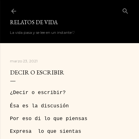
Ir al contenido principal
RELATOS DE VIDA
La vida pasa y se lee en un instante♡
marzo 23, 2021
DECIR O ESCRIBIR
¿Decir o escribir?
Ésa es la discusión
Por eso di lo que piensas
Expresa lo que sientas